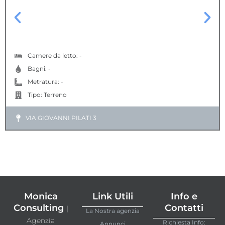
TERRENO EDIFICABILE
Camere da letto: -
Bagni: -
Metratura: -
Tipo:
Terreno
VIA GIOVANNI PILATI 3
Monica
Link Utili
Info e
Consulting
Contatti
|
La Nostra agenzia
Agenzia
Richiesta Info:
Annunci