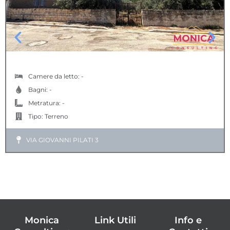
TERRENO EDIFICABILE
Camere da letto: -
Bagni: -
Metratura: -
Tipo:
Terreno
VIA GIOVANNI PILATI 3
Monica
Link Utili
Info e