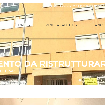
Tel: 328.11.70.553
Email: info@monicaconsu
HOME
VENDITA – AFFITTI
LA NOS
NTO DA RISTRUTTURA
UTTURARE